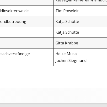
kasse@imkerverein-hamburg
ildinsektenweide
Tim Poweleit
ugendbetreuung
Katja Schütte
Katja Schütte
Gitta Krabbe
sachverständige
Heike Musa
Jochen Siegmund