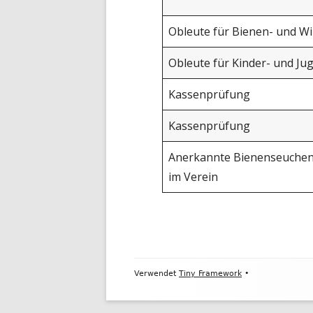
Obleute für Bienen- und W
Obleute für Kinder- und J
Kassenprüfung
Kassenprüfung
Anerkannte Bienenseuchen
im Verein
Footer
Verwendet
Tiny Framework
•
Inhalt