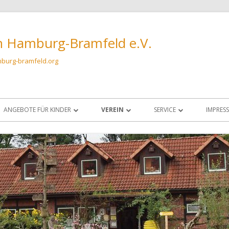
n Hamburg-Bramfeld e.V.
burg-bramfeld.org
ANGEBOTE FÜR KINDER
VEREIN
SERVICE
IMPRES
FÜHRUNGEN FÜR KINDERGRUPPEN AM
VORSTAND UND OBLEUTE
ANFAHRT & KONTAKT
DATEN
BIENENSTAND
AUFNAHMEANTRAG
SCHLEUDERRAUM
KINDERGRUPPE BIO?-LOGISCH!
DATENSCHUTZRICHTLINIE
IMKERN
SATZUNG
VARROAWETTER
CHRONIK IMKERVEREIN HAMBURG-
FUTTERKRANZPROBEN U