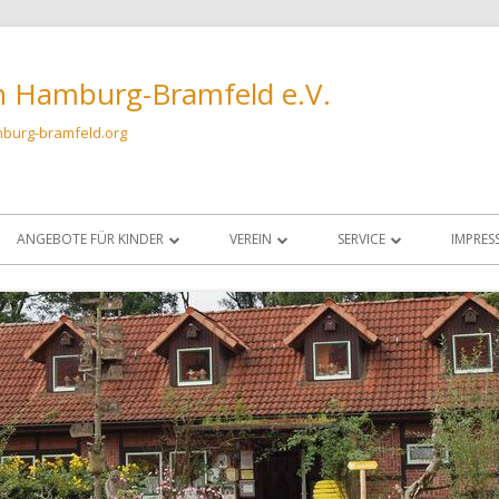
n Hamburg-Bramfeld e.V.
burg-bramfeld.org
ANGEBOTE FÜR KINDER
VEREIN
SERVICE
IMPRES
FÜHRUNGEN FÜR KINDERGRUPPEN AM
VORSTAND UND OBLEUTE
ANFAHRT & KONTAKT
DATE
BIENENSTAND
AUFNAHMEANTRAG
SCHLEUDERRAUM
KINDERGRUPPE BIO?-LOGISCH!
DATENSCHUTZRICHTLINIE
IMKERN
SATZUNG
VARROAWETTER
CHRONIK IMKERVEREIN HAMBURG-
FUTTERKRANZPROBEN U