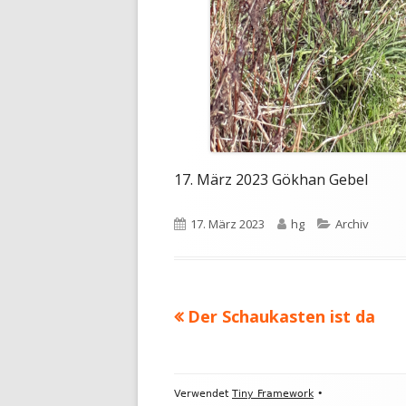
17. März 2023 Gökhan Gebel
Veröffentlicht
Autor
Kategorien
17. März 2023
hg
Archiv
am
Vorheriger
Der Schaukasten ist da
Beitragsnavigation
Beitrag:
Footer
Verwendet
Tiny Framework
•