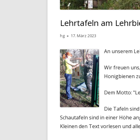
Lehrtafeln am Lehrb
Autor
Veröffentlicht
hg
17. März 2023
am
An unserem Le
Wir freuen uns
Honigbienen zu
Dem Motto: "Ler
Die Tafeln sin
Schautafeln sind in einer Höhe an
Kleinen den Text vorlesen und all