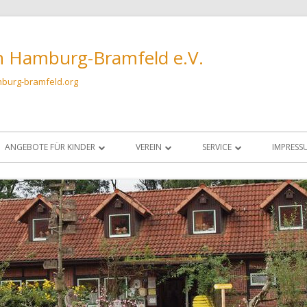
n Hamburg-Bramfeld e.V.
burg-bramfeld.org
ANGEBOTE FÜR KINDER
VEREIN
SERVICE
IMPRESS
FÜHRUNGEN FÜR KINDERGRUPPEN AM
VORSTAND UND OBLEUTE
ANFAHRT & KONTAKT
DATENS
BIENENSTAND
AUFNAHMEANTRAG
SCHLEUDERRAUM
KINDERGRUPPE BIO?-LOGISCH!
DATENSCHUTZRICHTLINIE
IMKERN
SATZUNG
VARROAWETTER
CHRONIK IMKERVEREIN HAMBURG-
FUTTERKRANZPROBEN UN