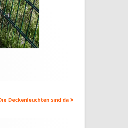
Nächster
Die Deckenleuchten sind da
Beitrag