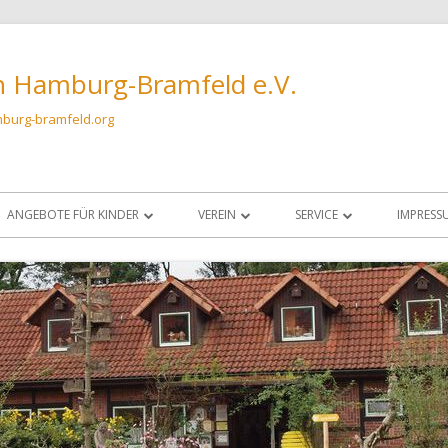
n Hamburg-Bramfeld e.V.
burg-bramfeld.org
ANGEBOTE FÜR KINDER
VEREIN
SERVICE
IMPRESS
FÜHRUNGEN FÜR KINDERGRUPPEN AM
VORSTAND UND OBLEUTE
ANFAHRT & KONTAKT
DATENS
BIENENSTAND
AUFNAHMEANTRAG
SCHLEUDERRAUM
KINDERGRUPPE BIO?-LOGISCH!
DATENSCHUTZRICHTLINIE
IMKERN
SATZUNG
VARROAWETTER
CHRONIK IMKERVEREIN HAMBURG-
FUTTERKRANZPROBEN UN