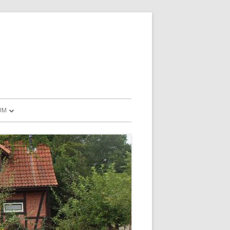
UM
CHUTZHINWEISE
D MEHR