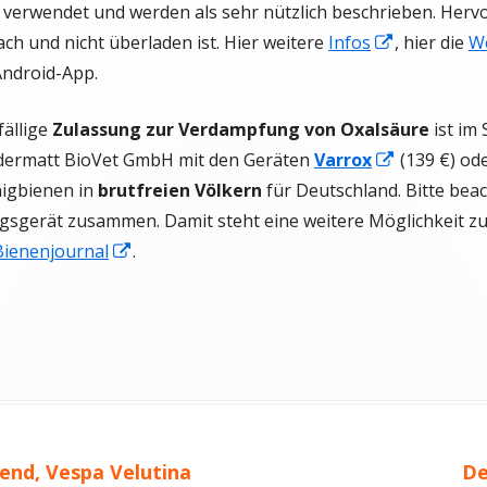
 verwendet und werden als sehr nützlich beschrieben. Her
In
ch und nicht überladen ist. Hier weitere
Infos
, hier die
W
neuem
Android-App.
Fenster
fällige
Zulassung zur Verdampfung von Oxalsäure
ist im
öffnen
In
ndermatt BioVet GmbH mit den Geräten
Varrox
(139 €) od
neuem
igbienen in
brutfreien Völkern
für Deutschland. Bitte beac
Fenster
gsgerät zusammen. Damit steht eine weitere Möglichkeit z
In
öffnen
Bienenjournal
.
neuem
Fenster
öffnen
en
Nä
end, Vespa Velutina
De