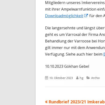
Mitgliedern unseres Imkervereins
öffnen
mit ihrer Ampelwarnfunktion einfa
In
Downloadmöglichkeit
für den 
neuem
Die langersehnte und längst über
Fenster
geht es um Varroxal der Firma A
öffnen
Behandlung der Varroose bei Hon
gilt immer nur mit dem Anwendun
Verfügung. Siehe auch hier beim
10.10.2023 Gökhan Gebel
Veröffentlicht
Autor
Kategori
10. Oktober 2023
hg
Archiv
am
Vorheriger
Rundbrief 2023/21 Imkerab
Beitragsnavigation