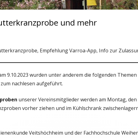
BRAMFELD E.V.
utterkranzprobe und mehr
tterkranzprobe, Empfehlung Varroa-App, Info zur Zulass
m 9.10.2023 wurden unter anderem die folgenden Themen 
 zum nachlesen aufgeführt.
zproben
unserer Vereinsmitglieder werden am Montag, den 
anzproben vorher ziehen und im Kühlschrank zwischenlager
 Bienenkunde Veitshöchheim und der Fachhochschule Weihe