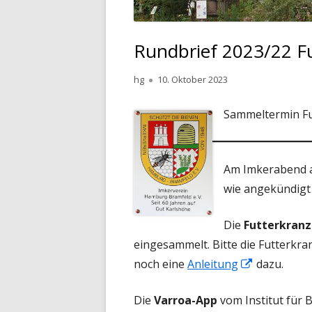
Rundbrief 2023/22 F
Autor
Veröffentlicht
hg
10. Oktober 2023
am
Sammeltermin Fu
Am Imkerabend a
wie angekündigt
Die
Futterkran
eingesammelt. Bitte die Futterkr
In
noch eine
Anleitung
dazu.
neuem
Die
Varroa-App
vom Institut für
Fenster