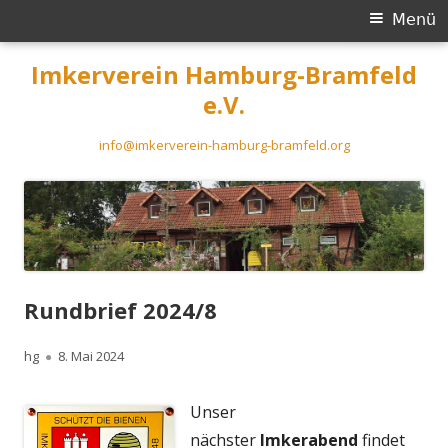
Primäres
Menü
Menü
Springe
Imkerverein Hamburg-Bramfeld
zum
e.V.
Inhalt
info@imkerverein-hamburg-bramfeld.org
Rundbrief 2024/8
Autor
Veröffentlicht
hg
8. Mai 2024
am
Unser
nächster
Imkerabend
findet