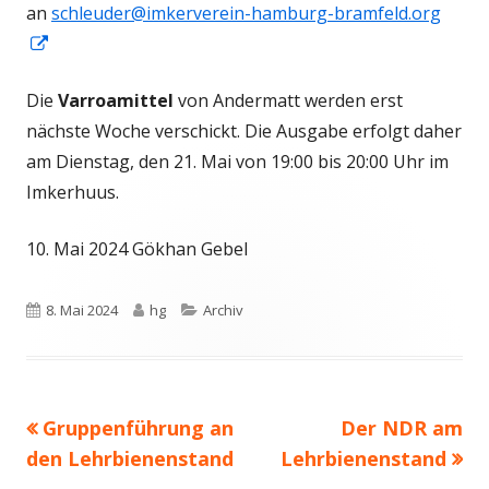
an
schleuder@imkerverein-hamburg-bramfeld.org
In
neuem
Die
Varroamittel
von Andermatt werden erst
Fenster
nächste Woche verschickt. Die Ausgabe erfolgt daher
öffnen
am Dienstag, den 21. Mai von 19:00 bis 20:00 Uhr im
Imkerhuus.
10. Mai 2024 Gökhan Gebel
Veröffentlicht
Autor
Kategorien
8. Mai 2024
hg
Archiv
am
Vorheriger
Nächster
Gruppenführung an
Der NDR am
Beitragsnavigation
Beitrag:
Beitrag
den Lehrbienenstand
Lehrbienenstand