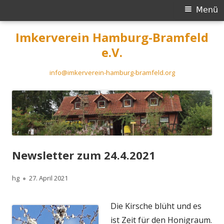
Primäres
Menü
Menü
Springe
Imkerverein Hamburg-Bramfeld
zum
e.V.
Inhalt
info@imkerverein-hamburg-bramfeld.org
Newsletter zum 24.4.2021
Autor
Veröffentlicht
hg
27. April 2021
am
Die Kirsche blüht und es
ist Zeit für den Honigraum.