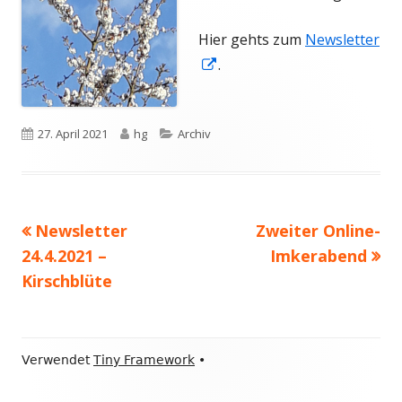
Hier gehts zum
Newsletter
In
.
neuem
Fenster
Veröffentlicht
Autor
Kategorien
27. April 2021
hg
Archiv
öffnen
am
Vorheriger
Nächster
Newsletter
Zweiter Online-
Beitragsnavigation
Beitrag:
Beitrag
24.4.2021 –
Imkerabend
Kirschblüte
Footer
Verwendet
Tiny Framework
•
Inhalt